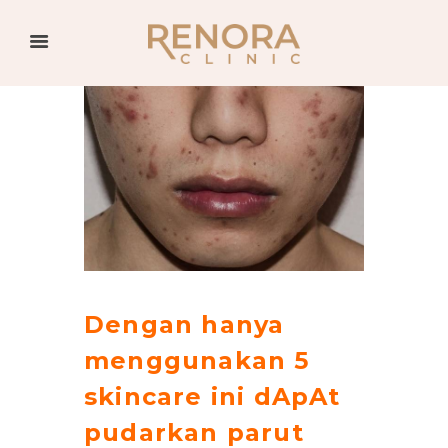
Dengan hanya
menggunakan 5
skincare ini dApAt
pudarkan parut