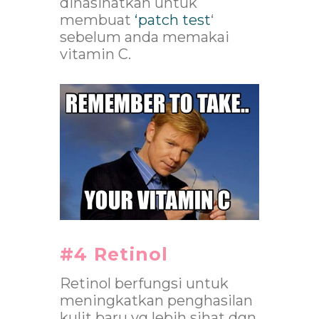
dinasihatkan untuk
membuat
‘patch test
‘
sebelum anda memakai
vitamin C.
#4 Retinol
Retinol berfungsi untuk
meningkatkan penghasilan
kulit baru yg lebih sihat dgn