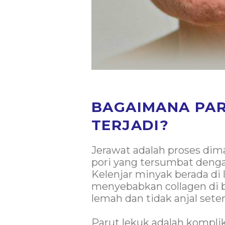
BAGAIMANA PA
TERJADI?
Jerawat adalah proses dima
pori yang tersumbat dengan
Kelenjar minyak berada di l
menyebabkan collagen di b
lemah dan tidak anjal set
Parut lekuk adalah komplik