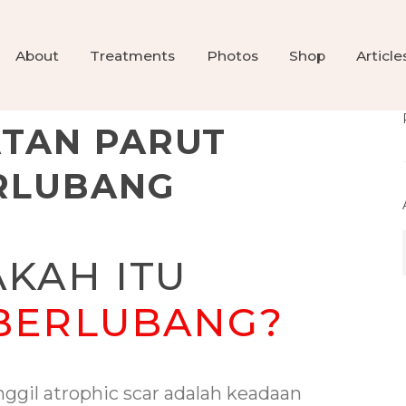
About
Treatments
Photos
Shop
Article
TAN PARUT
RLUBANG
AKAH ITU
BERLUBANG?
ggil atrophic scar adalah keadaan