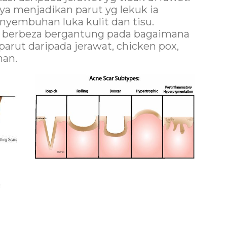
ya menjadikan parut yg lekuk ia
enyembuhan luka kulit dan tisu.
h berbeza bergantung pada bagaimana
arut daripada jerawat, chicken pox,
nan.