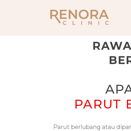
RAWA
BE
AP
PARUT 
Parut berlubang atau dipan